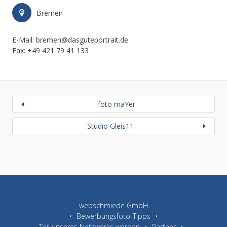
Bremen
E-Mail: bremen@dasguteportrait.de
Fax: +49 421 79 41 133
foto maYer
Studio Gleis11
webschmiede GmbH
Bewerbungsfoto-Tipps
Teil unseres Netzwerks werden
Partner