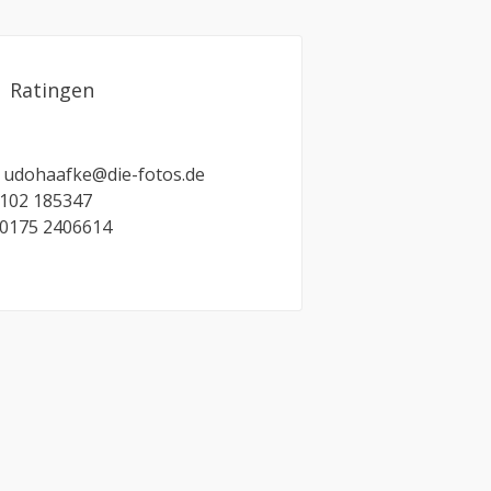
Ratingen
: udohaafke@die-fotos.de
2102 185347
 0175 2406614