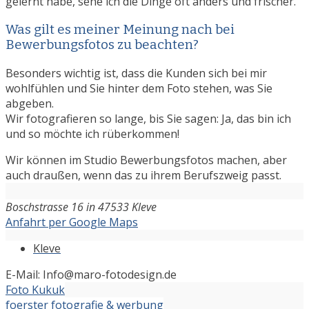
gelernt habe, sehe ich die Dinge oft anders und frischer.
Was gilt es meiner Meinung nach bei
Bewerbungsfotos zu beachten?
Besonders wichtig ist, dass die Kunden sich bei mir
wohlfühlen und Sie hinter dem Foto stehen, was Sie
abgeben.
Wir fotografieren so lange, bis Sie sagen: Ja, das bin ich
und so möchte ich rüberkommen!
Wir können im Studio Bewerbungsfotos machen, aber
auch draußen, wenn das zu ihrem Berufszweig passt.
Boschstrasse 16 in 47533 Kleve
Anfahrt per Google Maps
Kleve
E-Mail: Info@maro-fotodesign.de
Beitragsnavigation
Foto Kukuk
foerster fotografie & werbung